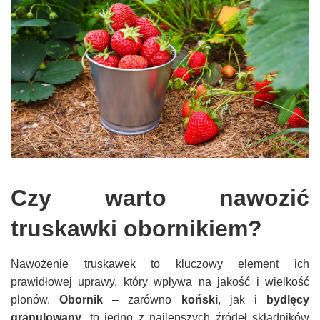
Czy warto nawozić
truskawki obornikiem?
Nawożenie truskawek to kluczowy element ich
prawidłowej uprawy, który wpływa na jakość i wielkość
plonów.
Obornik
– zarówno
koński
, jak i
bydlęcy
granulowany
, to jedno z najlepszych źródeł składników