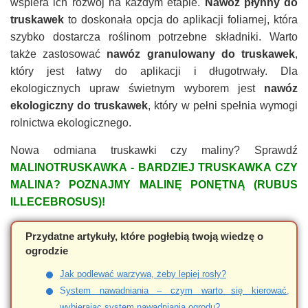
wspiera ich rozwój na każdym etapie.
Nawóz płynny do
truskawek
to doskonała opcja do aplikacji foliarnej, która
szybko dostarcza roślinom potrzebne składniki. Warto
także zastosować
nawóz granulowany do truskawek
,
który jest łatwy do aplikacji i długotrwały. Dla
ekologicznych upraw świetnym wyborem jest
nawóz
ekologiczny do truskawek
, który w pełni spełnia wymogi
rolnictwa ekologicznego.
Nowa odmiana truskawki czy maliny? Sprawdź
MALINOTRUSKAWKA - BARDZIEJ TRUSKAWKA CZY
MALINA? POZNAJMY MALINĘ PONĘTNĄ (RUBUS
ILLECEBROSUS)!
Przydatne artykuły, które pogłebią twoją wiedzę o
ogrodzie
Jak podlewać warzywa, żeby lepiej rosły?
S
ystem nawadniania – czym warto się kierować,
wybierając system nawadniania ogrodu?