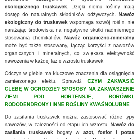
ekologicznego truskawek
. Dzięki niemu rośliny mają
dostęp do naturalnych składników odżywczych.
Nawóz
ekologiczny do truskawek
wspomaga rozwój roślin, nie
narażając środowiska na negatywne skutki nadmiernego
stosowania chemikaliów.
Nawóz organiczno-mineralny
może być także stosowany, łącząc korzyści z nawozów
organicznych i mineralnych, co zwiększa efektywność
nawożenia w każdej fazie wzrostu truskawek.
Odczyn w glebie ma kluczowe znaczenia dla osiągnięcia
zamierzonego efektu. Sprawdź
CZYM ZAKWASIĆ
GLEBĘ W OGRODZIE? SPOSOBY NA ZAKWASZENIE
ZIEMI POD HORTENSJE, BORÓWKI,
RODODENDRONY I INNE ROŚLINY KWAŚNOLUBNE
Do zasilania truskawek można zastosować różne typy
nawozów, w zależności od etapu ich wzrostu.
Nawóz do
zasilania truskawek
bogaty w
azot
,
fosfor
i
potas