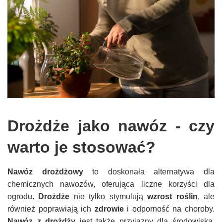
Drożdże jako nawóz - czy
warto je stosować?
Nawóz drożdżowy
to doskonała alternatywa dla
chemicznych nawozów, oferująca liczne korzyści dla
ogrodu.
Drożdże
nie tylko stymulują
wzrost roślin
, ale
również poprawiają ich
zdrowie
i odporność na choroby.
Nawóz z drożdży
jest także przyjazny dla środowiska,