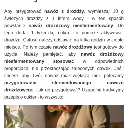
Aby przygotować
nawóz z drożdży
, wymieszaj 10 g
świeżych drożdży z 1 litrem wody - w ten sposób
powstanie
nawóz drożdżowy niesfermentowany
. Do
tego dodaj 1 łyżeczkę cukru, co pomoże aktywować
drożdże. Całość należy odstawić na kilka godzin w ciepłe
miejsce. Po tym czasie
nawóz drożdżowy
jest gotowy do
użycia. Należy pamiętać, aby
nawóz drożdżowy
niesfermentowany stosować
w odpowiednich
proporcjach, nie przekraczając zaleconych dawek. Jeśli
chcesz aby Twój nawóz miał większą moc polecamy
przygotowanie sfermentowanego nawozu
drożdżoweg
o. Jak go przygotować? Uzupełnij tradycyjny
przepis o cukier - to wszystko.