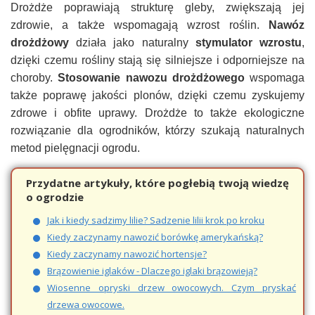
Drożdże poprawiają strukturę gleby, zwiększają jej
zdrowie, a także wspomagają wzrost roślin.
Nawóz
drożdżowy
działa jako naturalny
stymulator wzrostu
,
dzięki czemu rośliny stają się silniejsze i odporniejsze na
choroby.
Stosowanie nawozu drożdżowego
wspomaga
także poprawę jakości plonów, dzięki czemu zyskujemy
zdrowe i obfite uprawy. Drożdże to także ekologiczne
rozwiązanie dla ogrodników, którzy szukają naturalnych
metod pielęgnacji ogrodu.
Przydatne artykuły, które pogłebią twoją wiedzę
o ogrodzie
Jak i kiedy sadzimy lilie? Sadzenie lilii krok po kroku
Kiedy zaczynamy nawozić borówkę amerykańską?
Kiedy zaczynamy nawozić hortensje?
Brązowienie iglaków - Dlaczego iglaki brązowieją?
Wiosenne opryski drzew owocowych. Czym pryskać
drzewa owocowe.