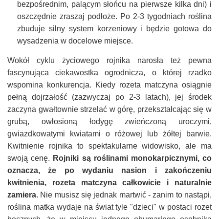
bezpośrednim, palącym słońcu na pierwsze kilka dni) i
oszczędnie zraszaj podłoże. Po 2-3 tygodniach roślina
zbuduje silny system korzeniowy i będzie gotowa do
wysadzenia w docelowe miejsce.
Wokół cyklu życiowego rojnika narosła też pewna
fascynująca ciekawostka ogrodnicza, o której rzadko
wspomina konkurencja. Kiedy rozeta matczyna osiągnie
pełną dojrzałość (zazwyczaj po 2-3 latach), jej środek
zaczyna gwałtownie strzelać w górę, przekształcając się w
grubą, owłosioną łodygę zwieńczoną uroczymi,
gwiazdkowatymi kwiatami o różowej lub żółtej barwie.
Kwitnienie rojnika to spektakularne widowisko, ale ma
swoją cenę.
Rojniki są roślinami monokarpicznymi, co
oznacza, że po wydaniu nasion i zakończeniu
kwitnienia, rozeta matczyna całkowicie i naturalnie
zamiera.
Nie musisz się jednak martwić - zanim to nastąpi,
roślina matka wydaje na świat tyle "dzieci" w postaci rozet