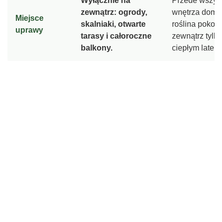
Wyłącznie na
Przede wszys
zewnątrz: ogrody,
wnętrza domó
Miejsce
skalniaki, otwarte
roślina pokoj
uprawy
tarasy i całoroczne
zewnątrz tylko
balkony.
ciepłym latem