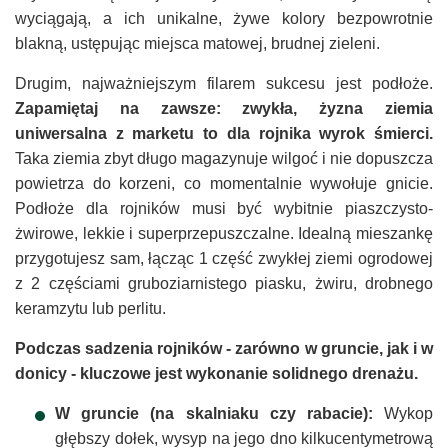
wyciągają, a ich unikalne, żywe kolory bezpowrotnie
blakną, ustępując miejsca matowej, brudnej zieleni.
Drugim, najważniejszym filarem sukcesu jest podłoże.
Zapamiętaj na zawsze: zwykła, żyzna ziemia
uniwersalna z marketu to dla rojnika wyrok śmierci.
Taka ziemia zbyt długo magazynuje wilgoć i nie dopuszcza
powietrza do korzeni, co momentalnie wywołuje gnicie.
Podłoże dla rojników musi być wybitnie piaszczysto-
żwirowe, lekkie i superprzepuszczalne. Idealną mieszankę
przygotujesz sam, łącząc 1 część zwykłej ziemi ogrodowej
z 2 częściami gruboziarnistego piasku, żwiru, drobnego
keramzytu lub perlitu.
Podczas sadzenia rojników - zarówno w gruncie, jak i w
donicy - kluczowe jest wykonanie solidnego drenażu.
W gruncie (na skalniaku czy rabacie):
Wykop
głębszy dołek, wysyp na jego dno kilkucentymetrową