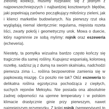
zielonej kolekcji, musimy rozprawić się z jednym z
najpowszechniejszych i najbardziej kosztownych błędów,
jaki popełniają zarówno początkujący miłośnicy zieleni, jak
i klienci marketów budowlanych. Na pierwszy rzut oka
wyglądają niemal identycznie: regularna, mięsista rozeta
liści, zwarty pokrój i geometryczny urok. Mowa o duecie,
który nagminnie ze sobą mylimy:
rojnik
oraz
eszeweria
(echeveria).
Niestety, ta pomyłka wizualna bardzo często kończy się
tragicznie dla samej rośliny. Kupujesz wspaniałą, kolorową
rozetkę, sadzisz ją z dumą na swoim skalniaku, nadchodzi
pierwsza zima i... roślina bezpowrotnie zamienia się w
papkowatą miazgę. Co poszło nie tak? Otóż
eszeweria
to
delikatna roślina egzotyczna pochodząca z ciepłych,
suchych rejonów Meksyku. Nie posiada ona absolutnie
żadnej odporności na ujemne temperatury i w polskim
klimacie drastycznie ginie przy pierwszym, nawet
najmniejszym przymrozku. Z kolei
rojnik
(sempervivum) to