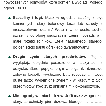
nowoczesnych pomysłów, które odmienią wygląd Twojego
ogrodu i tarasu:
Szczeliny i fugi:
Masz w ogrodzie ścieżkę z płyt
kamiennych, stary betonowy taras lub schody z
nieszczelnymi fugami? Wciśnij w te puste, suche
szczeliny odrobinę piaszczystej ziemi i posadź tam
małe rozetki rojników. Efekt naturalnego, starego,
porośniętego traktu górskiego gwarantowany!
Drugie życie starych przedmiotów:
Rojniki
wyglądają obłędnie posadzone w naczyniach z
odzysku. Stare, popękane gliniane garnki, dziurawe
żeliwne kociołki, wysłużone buty robocze, a nawet
puste taczki wypełnione żwirem - w każdym z tych
przedmiotów stworzysz unikalną mikro-kompozycję.
Mini-ogrody w pniach drzew:
Jeśli masz w ogrodzie
stary, spróchniały pień drzewa, którego nie chcesz