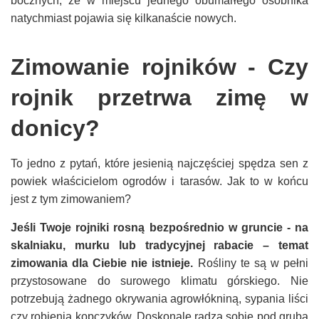
bocznych, że w miejscu jednego obumarłego osobnika
natychmiast pojawia się kilkanaście nowych.
Zimowanie rojników - Czy
rojnik przetrwa zimę w
donicy?
To jedno z pytań, które jesienią najczęściej spędza sen z
powiek właścicielom ogrodów i tarasów. Jak to w końcu
jest z tym zimowaniem?
Jeśli Twoje rojniki rosną bezpośrednio w gruncie - na
skalniaku, murku lub tradycyjnej rabacie – temat
zimowania dla Ciebie nie istnieje.
Rośliny te są w pełni
przystosowane do surowego klimatu górskiego. Nie
potrzebują żadnego okrywania agrowłókniną, sypania liści
czy robienia kopczyków. Doskonale radzą sobie pod grubą