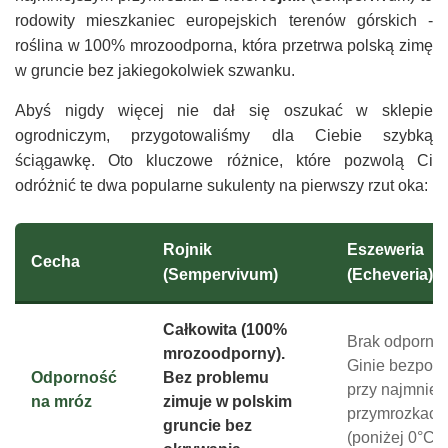
rodowity mieszkaniec europejskich terenów górskich -
roślina w 100% mrozoodporna, która przetrwa polską zimę
w gruncie bez jakiegokolwiek szwanku.
Abyś nigdy więcej nie dał się oszukać w sklepie
ogrodniczym, przygotowaliśmy dla Ciebie szybką
ściągawkę. Oto kluczowe różnice, które pozwolą Ci
odróżnić te dwa popularne sukulenty na pierwszy rzut oka:
Rojnik
Eszeweria
Cecha
(Sempervivum)
(Echeveria)
Całkowita (100%
Brak odpornoś
mrozoodporny).
Ginie bezpowr
Odporność
Bez problemu
przy najmniej
na mróz
zimuje w polskim
przymrozkach
gruncie bez
(poniżej 0°C).