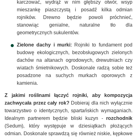
karczować, wydrąż w nim głębszy otwór, wsyp
mieszankę piaszczystą i posadź kilka odmian
rojników. Drewno będzie powoli próchnieć,
stanowiąc genialne, naturalne tło dla
geometrycznych sukulentów.
Zielone dachy i murki:
Rojniki to fundament pod
budowę ekologicznych, bezobsługowych zielonych
dachów na altanach ogrodowych, drewutniach czy
wiatach śmietnikowych. Doskonale radzą sobie też
posadzone na suchych murkach oporowych z
kamienia.
Z jakimi roślinami łączyć rojniki, aby kompozycja
zachwycała przez cały rok?
Dobieraj dla nich wyłącznie
towarzystwo o identycznych, spartańskich wymaganiach.
Idealnym partnerem będzie bliski kuzyn -
rozchodnik
(Sedum), który występuje w dziesiątkach płożących
odmian. Doskonale sprawdzą się również niskie, kępkowe