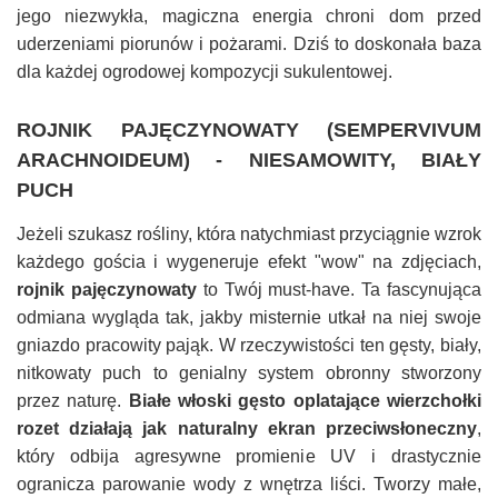
jego niezwykła, magiczna energia chroni dom przed
uderzeniami piorunów i pożarami. Dziś to doskonała baza
dla każdej ogrodowej kompozycji sukulentowej.
ROJNIK PAJĘCZYNOWATY (SEMPERVIVUM
ARACHNOIDEUM) - NIESAMOWITY, BIAŁY
PUCH
Jeżeli szukasz rośliny, która natychmiast przyciągnie wzrok
każdego gościa i wygeneruje efekt "wow" na zdjęciach,
rojnik pajęczynowaty
to Twój must-have. Ta fascynująca
odmiana wygląda tak, jakby misternie utkał na niej swoje
gniazdo pracowity pająk. W rzeczywistości ten gęsty, biały,
nitkowaty puch to genialny system obronny stworzony
przez naturę.
Białe włoski gęsto oplatające wierzchołki
rozet działają jak naturalny ekran przeciwsłoneczny
,
który odbija agresywne promienie UV i drastycznie
ogranicza parowanie wody z wnętrza liści. Tworzy małe,