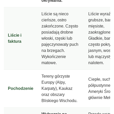
okrywania.
Liście są nieco
Liście wyraźn
cieńsze, ostro
grubsze, bardz
zakończone. Często
mięsiste,
posiadają drobne
zaokrąglone.
Liście i
włoski, rzęski lub
Gładkie, bard
faktura
pajęczynowaty puch
często pokryt
na brzegach.
jasnym, wos
Wykończenie
lub mączysty
matowe.
nalotem.
Tereny górzyste
Ciepłe, suche 
Europy (Alpy,
półpustynne r
Pochodzenie
Karpaty), Kaukaz
Ameryki Środ
oraz obszary
głównie Meks
Bliskiego Wschodu.