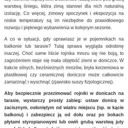
warstwą śniegu, która zimą stanowi dla nich naturalną
izolację. Co więcej, zimowy spoczynek i ekspozycja na
niskie temperatury są im niezbędne do prawidłowego
rozwoju i pięknego wybarwienia w kolejnym sezonie.
A co w sytuacji, gdy uprawiasz je w pojemnikach na
balkonie lub tarasie? Tutaj sprawa wygląda odrobinę
inaczej. Choć same liście rojnika mrozu się nie boją, to
zagrożeniem staje się mała objętość ziemi w doniczce. W
trakcie silnych, bezśnieżnych mrozów, bryła korzeniowa w
plastikowej czy ceramicznej doniczce może całkowicie
zamarznąć i wyschnąć (zjawisko suszy fizjologicznej).
Aby bezpiecznie przezimować rojniki w donicach na
tarasie, wystarczy prosty zabieg: ustaw donicę w
zacisznym, osłoniętym od wiatru miejscu (np. w kącie
balkonu) i zabezpiecz ją od dołu oraz po bokach
płytami styropianowymi lub owiń grubą warstwą juty