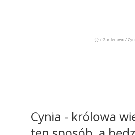
/
/
Gardenowo
Cyn
Cynia - królowa wi
ten sposób, a będz