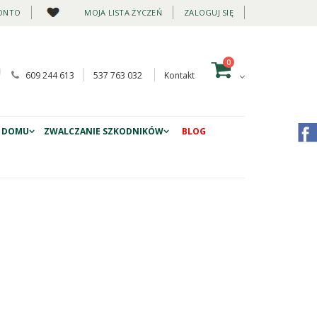
ONTO
MOJA LISTA ŻYCZEŃ
ZALOGUJ SIĘ
0
609 244 613
537 763 032
Kontakt
 DOMU
ZWALCZANIE SZKODNIKÓW
BLOG