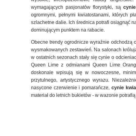
wymagających pasjonatów florystyki, są
cynie
ogromnymi, pełnymi kwiatostanami, których p
szlachetne dalie. Ich średnica potrafi osiągnąć 
dominującym punktem na rabacie.
Obecne trendy ogrodnicze wyraźnie odchodzą o
wysmakowanych zestawień. Na salonach króluj
w ostatnich sezonach stały się cynie o odcienia
Queen Lime z odmianami Queen Lime Orange
doskonale wpisują się w nowoczesne, minimal
przytulnego, artystycznego wyrazu. Niezależn
nasycone czerwienie i pomarańcze,
cynie kwia
materiał do letnich bukietów - w wazonie potraf