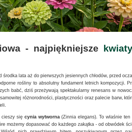
iowa - najpiękniejsze
kwiat
d środka lata aż do pierwszych jesiennych chłodów, przed ocza
odporne rośliny to absolutny fundament letnich kompozycji. Pr
szych babć, dziś przeżywają spektakularny renesans w nowo
amowitej różnorodności, plastyczności oraz palecie barw, która
li.
 cieszy się
cynia wytworna
(Zinnia elegans). To właśnie ten
które możemy dopasować do każdego zakątka - od obwódek śc
. Wśród nich prawdziwym hitem, poszukiwanym przez najb