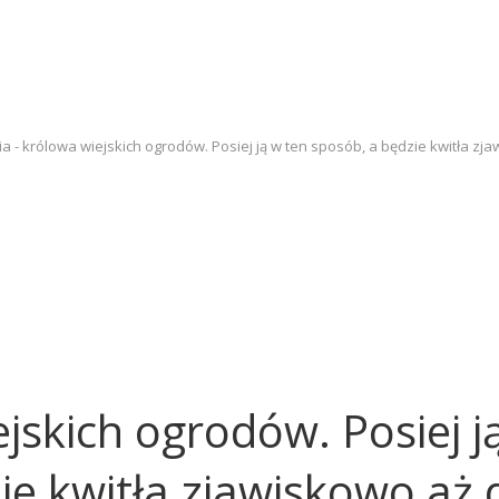
ia - królowa wiejskich ogrodów. Posiej ją w ten sposób, a będzie kwitła z
ejskich ogrodów. Posiej j
ie kwitła zjawiskowo aż 