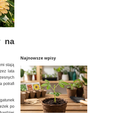
y
na
Najnowsze wpisy
mi stają
zez lata
czesnych
 potrafi
 gatunek
ieżek po
ardziej