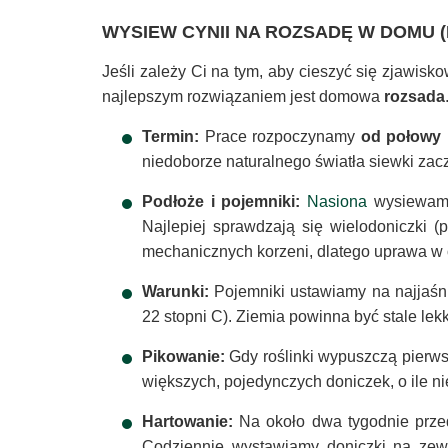
WYSIEW CYNII NA ROZSADĘ W DOMU (
Jeśli zależy Ci na tym, aby cieszyć się zjawisk
najlepszym rozwiązaniem jest domowa
rozsada
Termin:
Prace rozpoczynamy
od połowy 
niedoborze naturalnego światła siewki zacz
Podłoże i pojemniki:
Nasiona
wysiewamy
Najlepiej sprawdzają się wielodoniczki (
mechanicznych korzeni, dlatego uprawa w 
Warunki:
Pojemniki ustawiamy na najjaśni
22 stopni C). Ziemia powinna być stale lekk
Pikowanie:
Gdy roślinki wypuszczą pierwsz
większych, pojedynczych doniczek, o ile ni
Hartowanie:
Na około dwa tygodnie prze
Codziennie wystawiamy doniczki na zewną