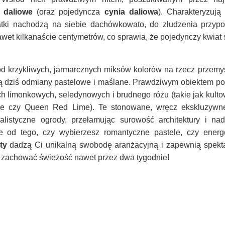
 daliowe
(oraz pojedyncza
cynia daliowa
). Charakteryzują
łatki nachodzą na siebie dachówkowato, do złudzenia przyp
nawet kilkanaście centymetrów, co sprawia, że pojedynczy kwiat s
d krzykliwych, jarmarcznych miksów kolorów na rzecz przemy
ą dziś odmiany pastelowe i maślane. Prawdziwym obiektem p
ch limonkowych, seledynowych i brudnego różu (takie jak kulto
 czy Queen Red Lime). Te stonowane, wręcz ekskluzywn
istyczne ogrody, przełamując surowość architektury i nad
ie od tego, czy wybierzesz romantyczne pastele, czy energ
ty
dadzą Ci unikalną swobodę aranżacyjną i zapewnią spekt
ią zachować świeżość nawet przez dwa tygodnie!