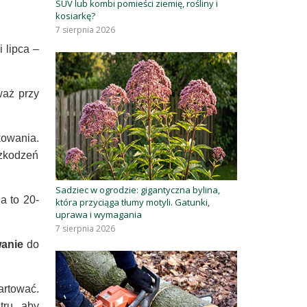
SUV lub kombi pomieści ziemię, rośliny i
kosiarkę?
7 sierpnia 2026
 lipca –
waż przy
owania.
szkodzeń
Sadziec w ogrodzie: gigantyczna bylina,
a to 20-
która przyciąga tłumy motyli. Gatunki,
uprawa i wymagania
7 sierpnia 2026
anie
do
rtować.
tru, aby