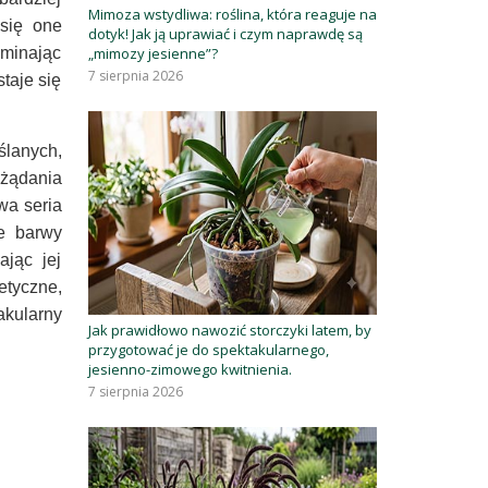
Mimoza wstydliwa: roślina, która reaguje na
 się one
dotyk! Jak ją uprawiać i czym naprawdę są
„mimozy jesienne”?
ominając
7 sierpnia 2026
taje się
ślanych,
ożądania
wa seria
e barwy
ając jej
etyczne,
akularny
Jak prawidłowo nawozić storczyki latem, by
przygotować je do spektakularnego,
jesienno-zimowego kwitnienia.
7 sierpnia 2026