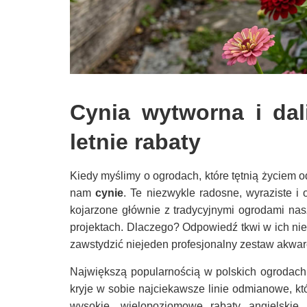
Cynia wytworna i dal
letnie rabaty
Kiedy myślimy o ogrodach, które tętnią życiem o
nam
cynie
. Te niezwykle radosne, wyraziste i 
kojarzone głównie z tradycyjnymi ogrodami na
projektach. Dlaczego? Odpowiedź tkwi w ich nies
zawstydzić niejeden profesjonalny zestaw akware
Największą popularnością w polskich ogrodach
kryje w sobie najciekawsze linie odmianowe, 
wysokie, wielopoziomowe rabaty angielskie